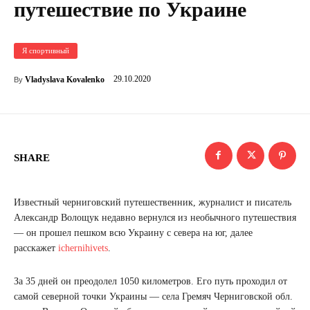
путешествие по Украине
Я спортивный
29.10.2020
Vladyslava Kovalenko
By
SHARE
Известный черниговский путешественник, журналист и писатель
Александр Волощук недавно вернулся из необычного путешествия
— он прошел пешком всю Украину с севера на юг, далее
расскажет
ichernihivets
.
За 35 дней он преодолел 1050 километров. Его путь проходил от
самой северной точки Украины — села Гремяч Черниговской обл.