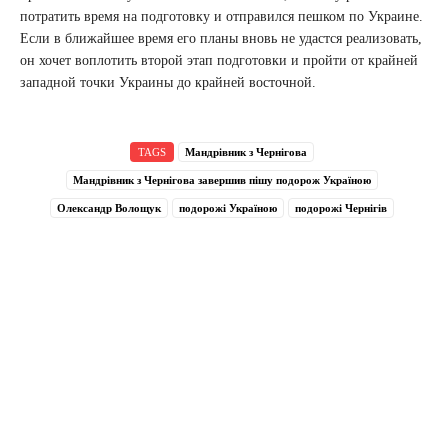
потратить время на подготовку и отправился пешком по Украине.
Если в ближайшее время его планы вновь не удастся реализовать,
он хочет воплотить второй этап подготовки и пройти от крайней
западной точки Украины до крайней восточной.
TAGS
Мандрівник з Чернігова
Мандрівник з Чернігова завершив пішу подорож Україною
Олександр Волощук
подорожі Україною
подорожі Чернігів