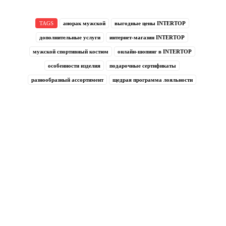
TAGS
анорак мужской
выгодные цены INTERTOP
дополнительные услуги
интернет-магазин INTERTOP
мужской спортивный костюм
онлайн-шопинг в INTERTOP
особенности изделия
подарочные сертификаты
разнообразный ассортимент
щедрая программа лояльности