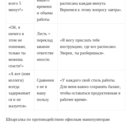
вашего
всего 5
расписана каждая минута.
времени
минут!»
Вернемся к этому вопросу завтра».
и объема
работы.
«Ой, я
ничего в
Лесть +
этом не
переклад
«Я могу прислать тебе
понимаю,
ывание
инструкцию, где все расписано.
только ты
ответстве
Уверен, ты разберешься».
можешь
нности.
спасти!»
«А вот (имя
коллеги)
Сравнени
«У каждого свой стиль работы.
всегда
е не в
Для меня важно сохранять баланс,
задерживает
вашу
чтобы оставаться продуктивным в
ся и не
пользу.
рабочее время».
жалуется».
Шпаргалка по противодействию офисным манипуляторам