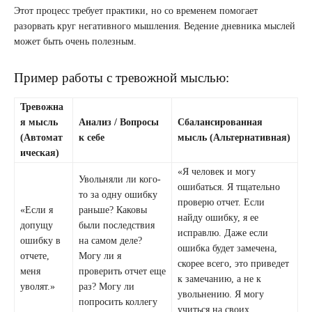
Этот процесс требует практики, но со временем помогает
разорвать круг негативного мышления. Ведение дневника мыслей
может быть очень полезным.
Пример работы с тревожной мыслью:
Тревожна
я мысль
Анализ / Вопросы
Сбалансированная
(Автомат
к себе
мысль (Альтернативная)
ическая)
«Я человек и могу
Увольняли ли кого-
ошибаться. Я тщательно
то за одну ошибку
проверю отчет. Если
«Если я
раньше? Каковы
найду ошибку, я ее
допущу
были последствия
исправлю. Даже если
ошибку в
на самом деле?
ошибка будет замечена,
отчете,
Могу ли я
скорее всего, это приведет
меня
проверить отчет еще
к замечанию, а не к
уволят.»
раз? Могу ли
увольнению. Я могу
попросить коллегу
учиться на своих