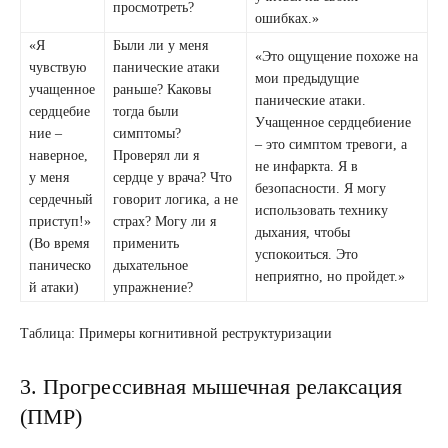
просмотреть?
ошибках.»
«Я
Были ли у меня
«Это ощущение похоже на
чувствую
панические атаки
мои предыдущие
учащенное
раньше? Каковы
панические атаки.
сердцебие
тогда были
Учащенное сердцебиение
ние –
симптомы?
– это симптом тревоги, а
наверное,
Проверял ли я
не инфаркта. Я в
у меня
сердце у врача? Что
безопасности. Я могу
сердечный
говорит логика, а не
использовать технику
приступ!»
страх? Могу ли я
дыхания, чтобы
(Во время
применить
успокоиться. Это
паническо
дыхательное
неприятно, но пройдет.»
й атаки)
упражнение?
Таблица: Примеры когнитивной реструктуризации
3. Прогрессивная мышечная релаксация
(ПМР)