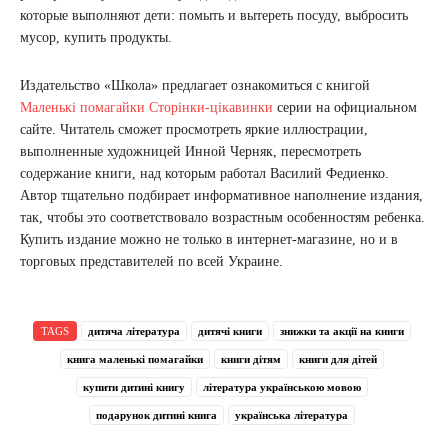
которые выполняют дети: помыть и вытереть посуду, выбросить
мусор, купить продукты.
Издательство «Школа» предлагает ознакомиться с книгой
Маленькі помагайки Сторінки-цікавинки
серии на официальном
сайте. Читатель сможет просмотреть яркие иллюстрации,
выполненные художницей Инной Черняк, пересмотреть
содержание книги, над которым работал Василий Федиенко.
Автор тщательно подбирает информативное наполнение издания,
так, чтобы это соответствовало возрастным особенностям ребенка.
Купить издание можно не только в интернет-магазине, но и в
торговых представителей по всей Украине.
TAGS
дитяча література
дитячі книги
знижки та акції на книги
книга маленькі помагайки
книги дітям
книги для дітей
купити дитині книгу
література українською мовою
подарунок дитині книга
українська література