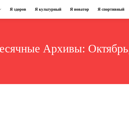
Я здоров
Я культурный
Я новатор
Я спортивный
есячные Архивы: Октябрь,