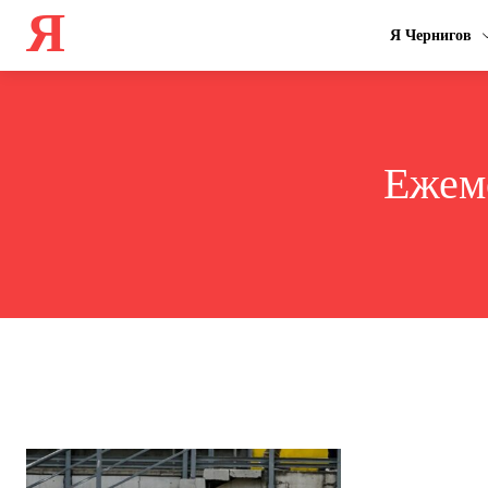
Я
Я Чернигов
Ежем