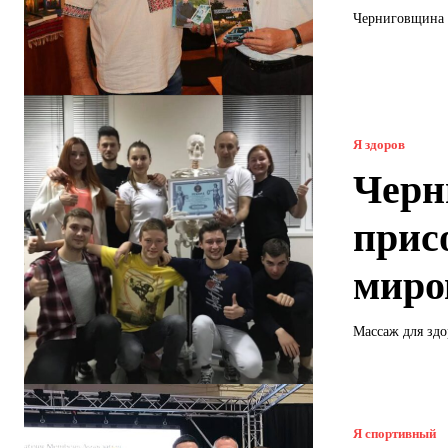
Черниговщина -
Я здоров
Черн
прис
миро
Массаж для здо
Я спортивный