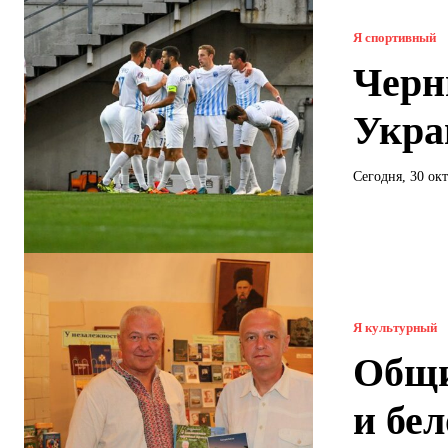
Я спортивный
Черн
Укра
Сегодня, 30 ок
Я культурный
Общи
и бе