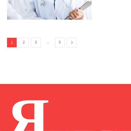
...
1
2
3
5
Я