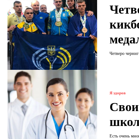
Четв
кикб
меда
Четверо черниг
Я здоров
Свои
школ
Есть очень мно