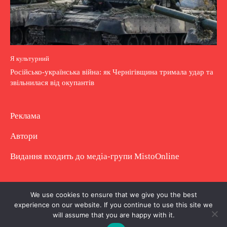
Я культурний
Російсько-українська війна: як Чернігівщина тримала удар та
звільнилася від окупантів
Реклама
Автори
Видання входить до медіа-групи
MistoOnline
Copyright © Повне використання матеріалу
We use cookies to ensure that we give you the best
experience on our website. If you continue to use this site we
заборонено. Частково можна з гіперпосиланням.
will assume that you are happy with it.