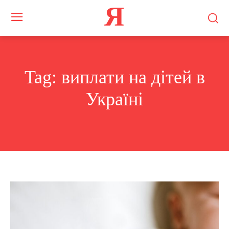
Я
Tag:
виплати на дітей в
Україні