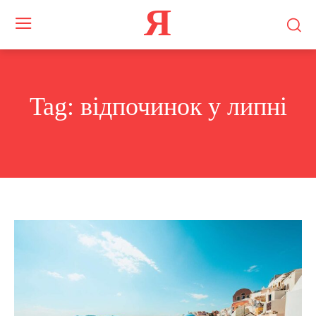
Я
Tag:
відпочинок у липні