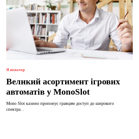
Я новатор
Великий асортимент ігрових
автоматів у MonoSlot
Mono Slot казино пропонує гравцям доступ до широкого
спектра...