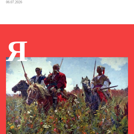
06.07.2026
Я