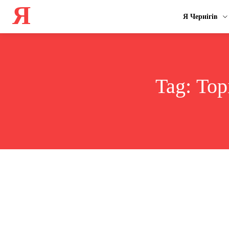
Я
Я Чернігів
Tag:
Тор