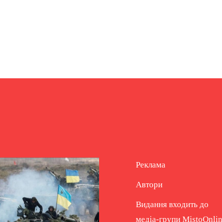
Реклама
Автори
Видання входить до
медіа-групи
MistoOnli