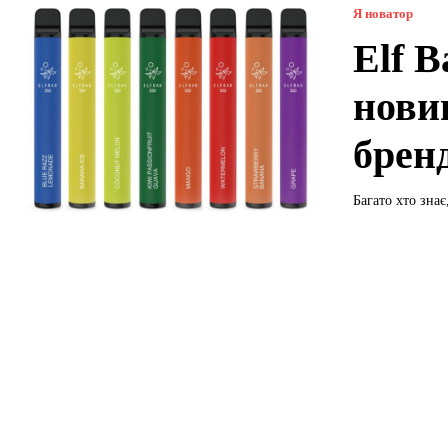
Я новатор
Elf B
нови
брен
Багато хто знає