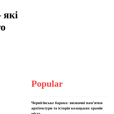
 які
го
Popular
Чернігівське бароко: визначні пам’ятки
архітектури та історія козацьких храмів
міста