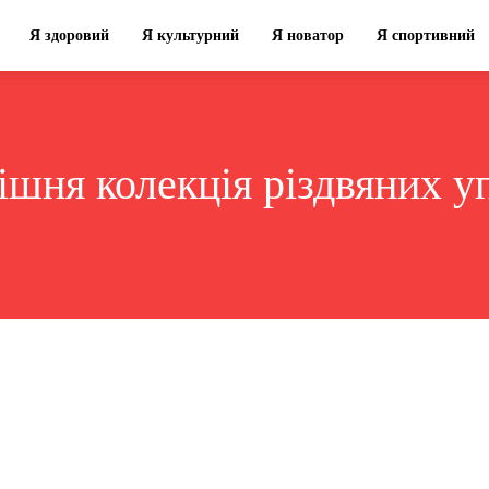
Я здоровий
Я культурний
Я новатор
Я спортивний
ішня колекція різдвяних у