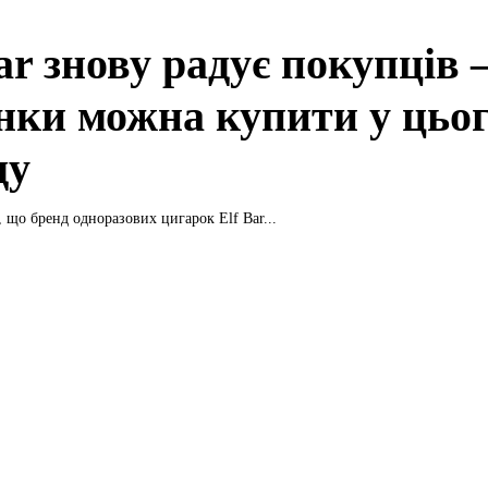
ar знову радує покупців –
нки можна купити у цьо
ду
, що бренд одноразових цигарок Elf Bar...