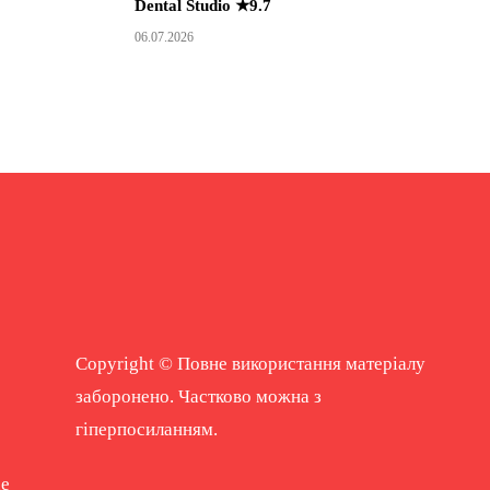
Dental Studio ★9.7
06.07.2026
Copyright © Повне використання матеріалу
заборонено. Частково можна з
гіперпосиланням.
ne