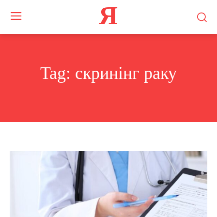
Я
Tag:
скринінг раку