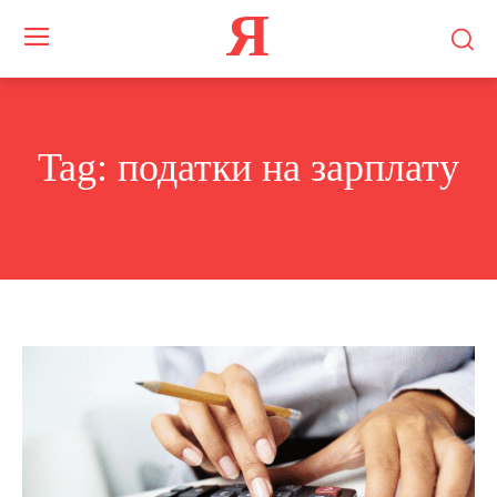
Я
Tag:
податки на зарплату