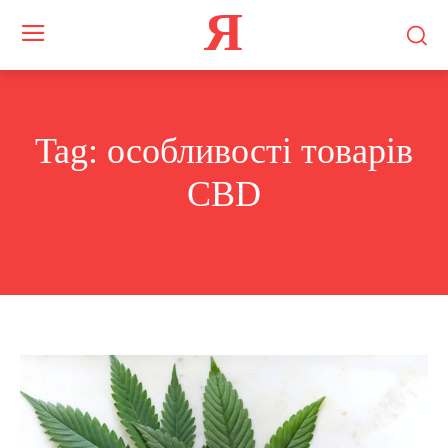
Я
Tag:
особливості товарів
CBD