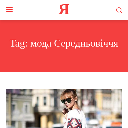
Я
Tag:
мода Середньовіччя