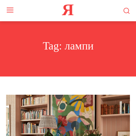
Я
Tag:
лампи