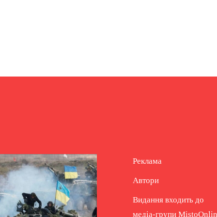
Реклама
Автори
Видання входить до
медіа-групи
MistoOnli