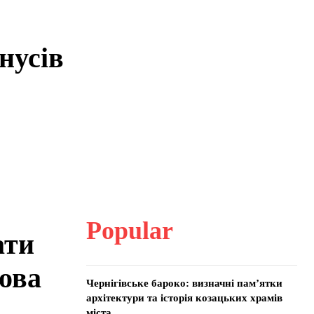
нусів
Popular
ати
ова
Чернігівське бароко: визначні пам’ятки
архітектури та історія козацьких храмів
міста