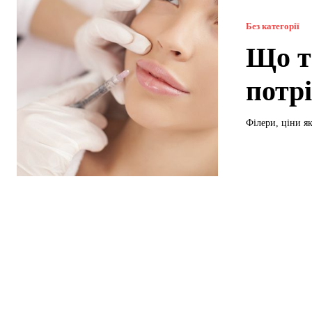
Без категорії
Що та
потр
Філери, ціни я