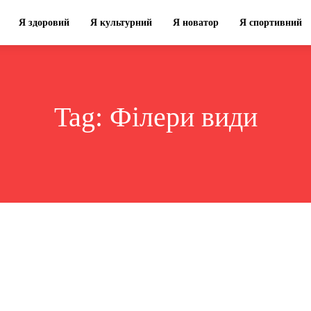
Я здоровий
Я культурний
Я новатор
Я спортивний
Tag:
Філери види