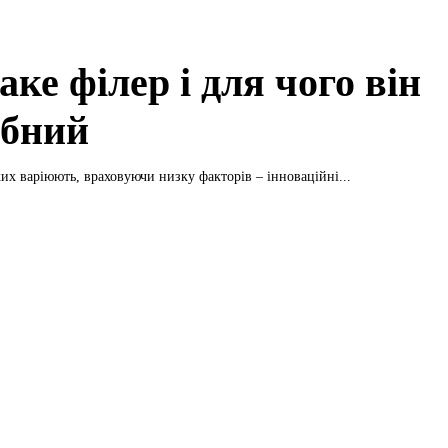
ке філер і для чого він
ібний
ких варіюють, враховуючи низку факторів – інноваційні...