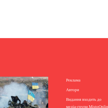
Реклама
Автори
Видання входить до
медіа-групи
MistoOnli