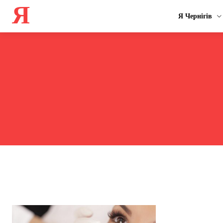
Я
Я Чернігів