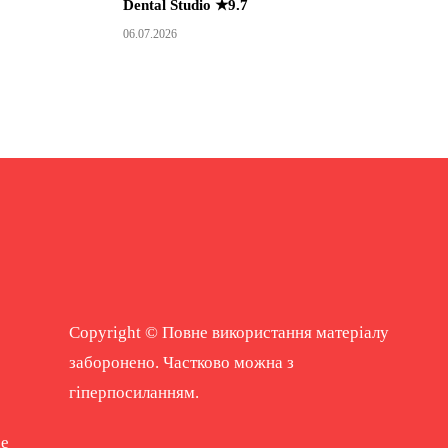
Dental Studio ★9.7
06.07.2026
Copyright © Повне використання матеріалу
заборонено. Частково можна з
гіперпосиланням.
ne