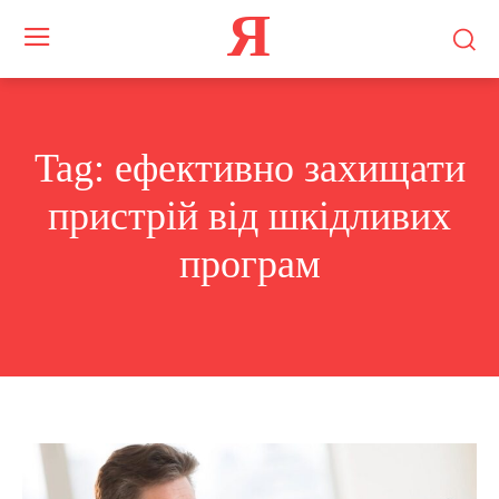
Я
Tag:
ефективно захищати
пристрій від шкідливих
програм