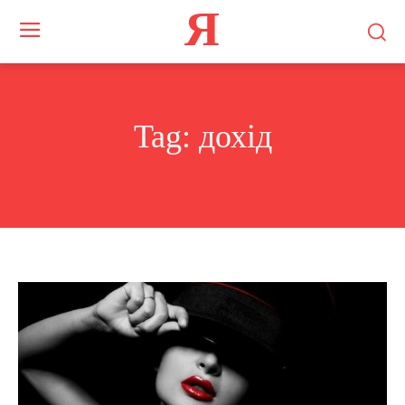
Я
Tag:
дохід