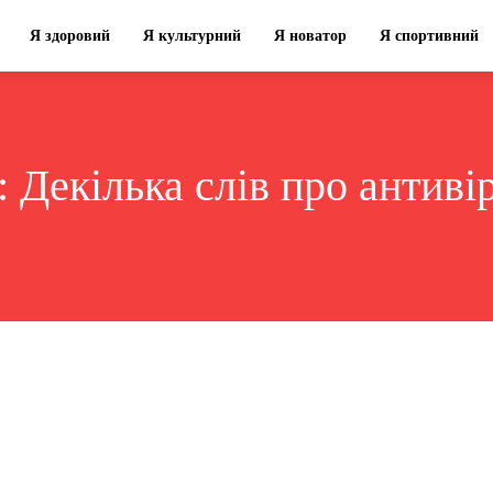
Я здоровий
Я культурний
Я новатор
Я спортивний
:
Декілька слів про антиві