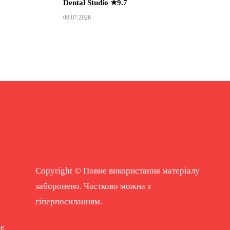
Dental Studio ★9.7
06.07.2026
Copyright © Повне використання матеріалу
заборонено. Частково можна з
гіперпосиланням.
ne