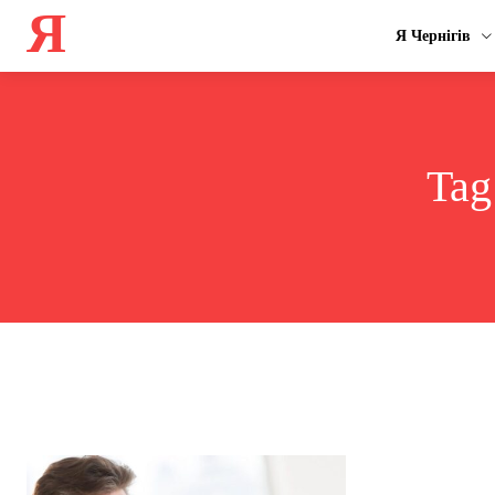
Я
Я Чернігів
Tag