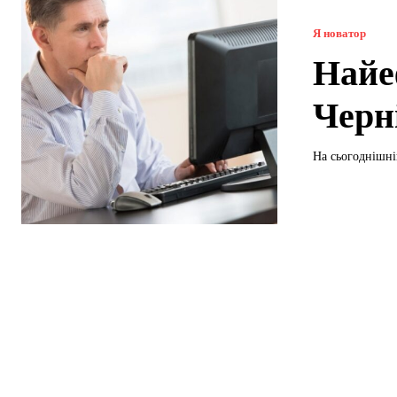
Я новатор
Найе
Черн
На сьогоднішній