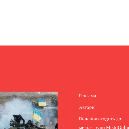
Реклама
Автори
Видання входить до
медіа-групи
MistoOnli