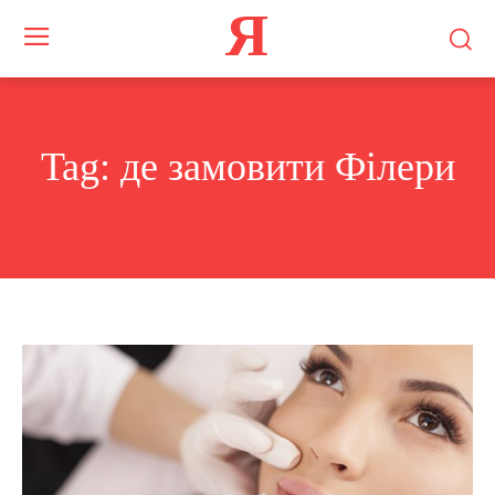
Я
Tag:
де замовити Філери