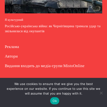
Я культурний
Російсько-українська війна: як Чернігівщина тримала удар та
звільнилася від окупантів
Реклама
Автори
Видання входить до медіа-групи
MistoOnline
Copyright © Повне використання матеріалу
We use cookies to ensure that we give you the best
experience on our website. If you continue to use this site we
заборонено. Частково можна з гіперпосиланням.
will assume that you are happy with it.
Ok
.
.
.