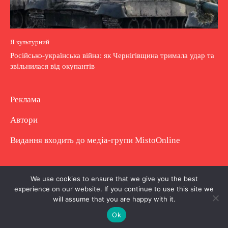
Я культурний
Російсько-українська війна: як Чернігівщина тримала удар та
звільнилася від окупантів
Реклама
Автори
Видання входить до медіа-групи
MistoOnline
Copyright © Повне використання матеріалу
We use cookies to ensure that we give you the best
experience on our website. If you continue to use this site we
заборонено. Частково можна з гіперпосиланням.
will assume that you are happy with it.
Ok
.
.
.