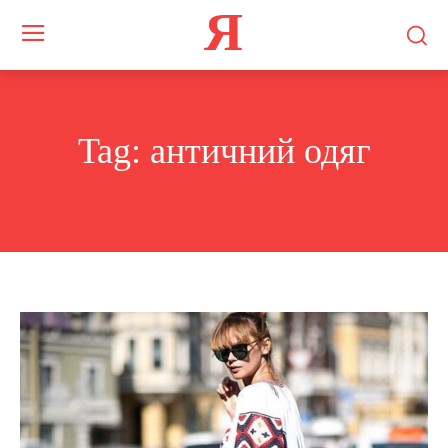
Я
Tag:
античний одяг