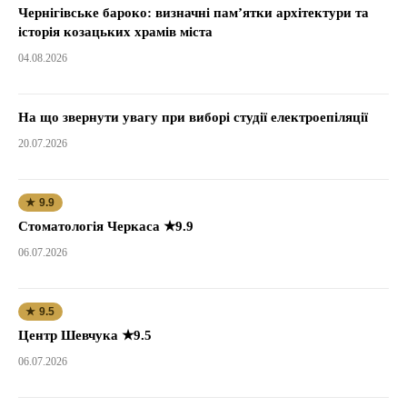
Чернігівське бароко: визначні пам’ятки архітектури та
історія козацьких храмів міста
04.08.2026
На що звернути увагу при виборі студії електроепіляції
20.07.2026
★ 9.9
Стоматологія Черкаса ★9.9
06.07.2026
★ 9.5
Центр Шевчука ★9.5
06.07.2026