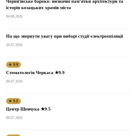
Чернігівське бароко: визначні пам’ятки архітектури та
історія козацьких храмів міста
04.08.2026
На що звернути увагу при виборі студії електроепіляції
20.07.2026
★ 9.9
Стоматологія Черкаса ★9.9
06.07.2026
★ 9.5
Центр Шевчука ★9.5
06.07.2026