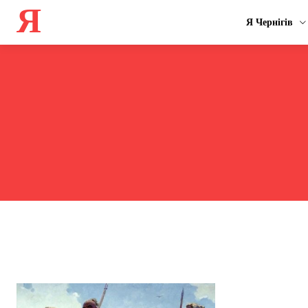
Я
Я Чернігів