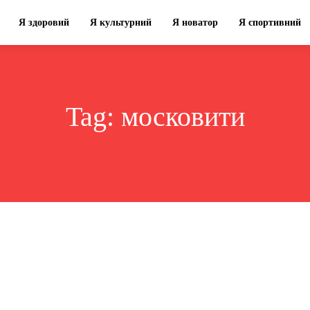
Я здоровий
Я культурний
Я новатор
Я спортивний
Tag:
московити