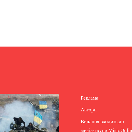
Реклама
Автори
Видання входить до
медіа-групи
MistoOnli