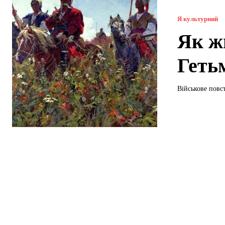
Я культурний
Як жи
Геть
Військове повс