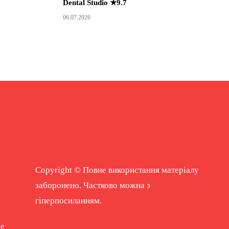
Dental Studio ★9.7
06.07.2026
Copyright © Повне використання матеріалу
заборонено. Частково можна з
гіперпосиланням.
ne