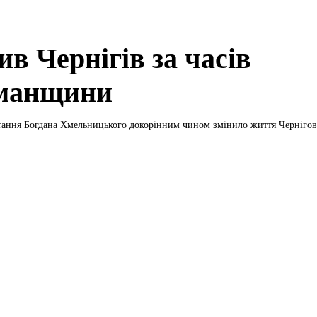
в Чернігів за часів
манщини
тання Богдана Хмельницького докорінним чином змінило життя Чернігова