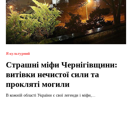
Я культурний
Страшні міфи Чернігівщини:
витівки нечистої сили та
прокляті могили
В кожній області України є свої легенди і міфи,...