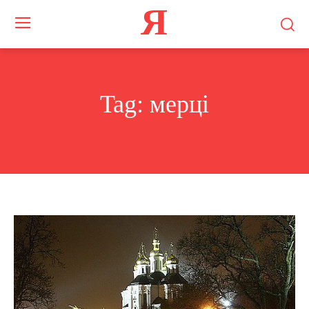
Я
Tag:
мерці