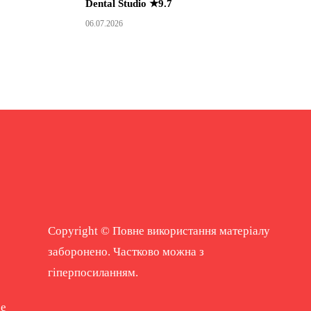
Dental Studio ★9.7
06.07.2026
Copyright © Повне використання матеріалу
заборонено. Частково можна з
гіперпосиланням.
ne