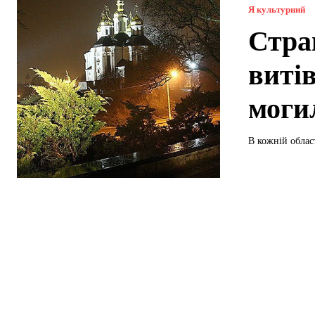
Я культурний
Стра
виті
моги
В кожній област