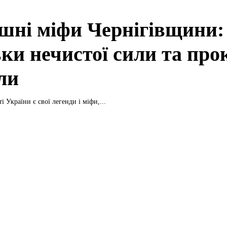
шні міфи Чернігівщини:
вки нечистої сили та про
ли
і України є свої легенди і міфи,...