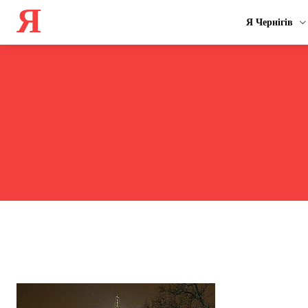
Я
Я Чернігів