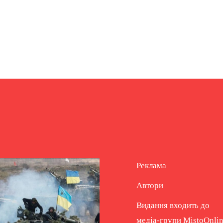
Реклама
Автори
Видання входить до
медіа-групи
MistoOnli