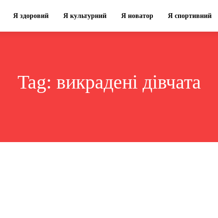
Я здоровий
Я культурний
Я новатор
Я спортивний
Tag:
викрадені дівчата