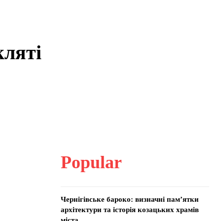
кляті
Popular
Чернігівське бароко: визначні пам’ятки
архітектури та історія козацьких храмів
міста