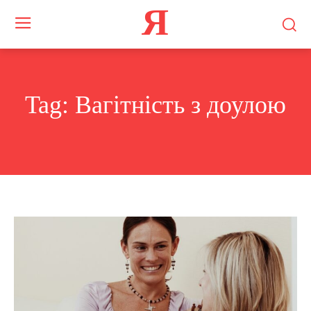
Я
Tag:
Вагітність з доулою