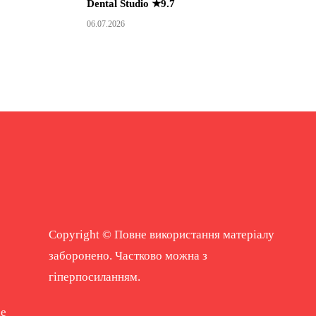
Dental Studio ★9.7
06.07.2026
Copyright © Повне використання матеріалу
заборонено. Частково можна з
гіперпосиланням.
ne