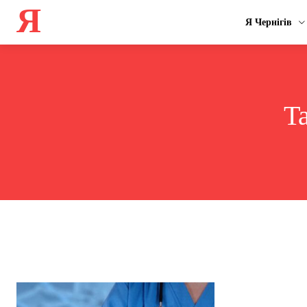
Я
Я Чернігів
T