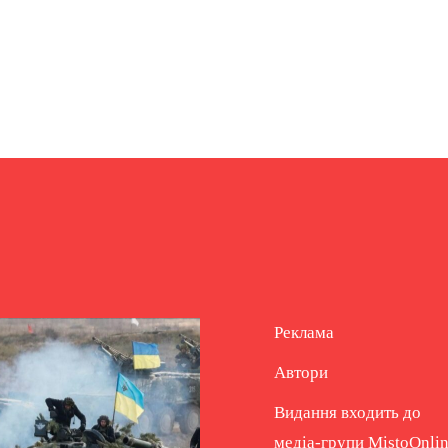
Реклама
Автори
Видання входить до
медіа-групи
MistoOnli