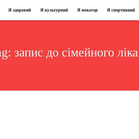
Я здоровий
Я культурний
Я новатор
Я спортивний
ag:
запис до сімейного ліка