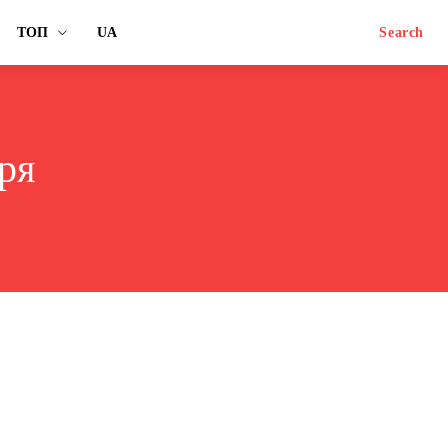
ТОП
UA
Search
ря