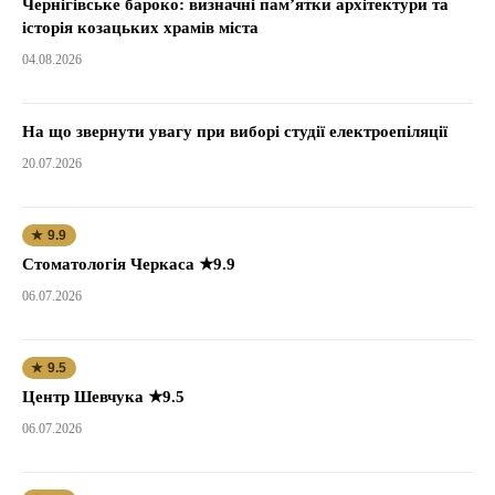
Чернігівське бароко: визначні пам’ятки архітектури та
історія козацьких храмів міста
04.08.2026
На що звернути увагу при виборі студії електроепіляції
20.07.2026
★ 9.9
Стоматологія Черкаса ★9.9
06.07.2026
★ 9.5
Центр Шевчука ★9.5
06.07.2026