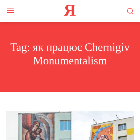
Я
Tag:
як працює Chernigiv
Monumentalism