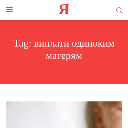
Я
Tag:
виплати одиноким
матерям