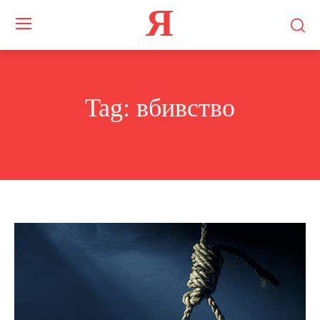
Я
Tag:
вбивство