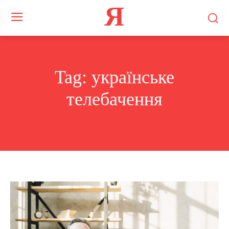
Я
Tag:
українське
телебачення