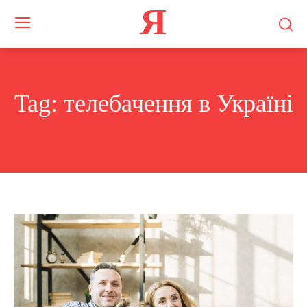
Я
Tag:
телебачення в Україні