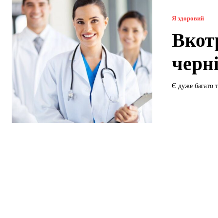
Я здоровий
Вкотр
черн
Є дуже багато т