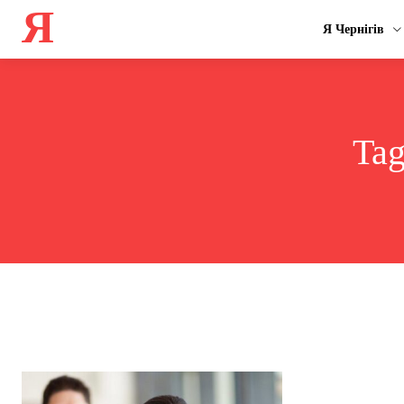
Я
Я Чернігів
Ta