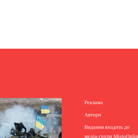
Реклама
Автори
Видання входить до
медіа-групи
MistoOnli