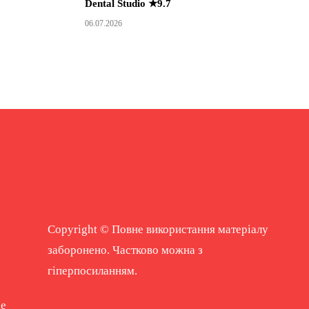
Dental Studio ★9.7
06.07.2026
Copyright © Повне використання матеріалу
заборонено. Частково можна з
гіперпосиланням.
ne