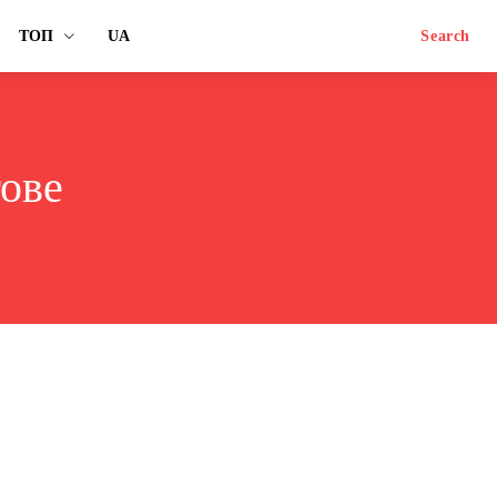
ТОП
UA
Search
гове