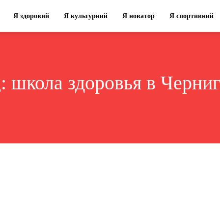
Я здоровий
Я культурний
Я новатор
Я спортивний
g:
школа здоровья в Черни