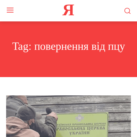
Я
Tag:
повернення від пцу