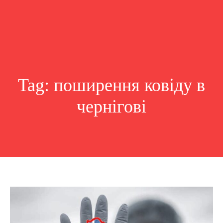
Tag:
поширення ковіду в
чернігові