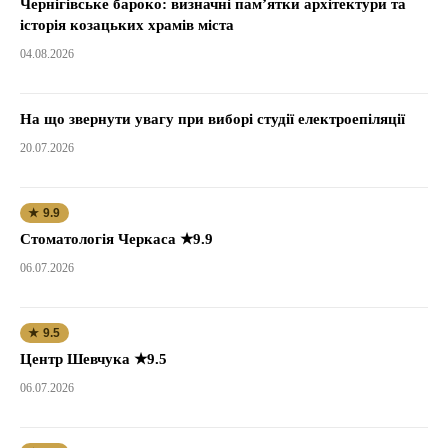
Чернігівське бароко: визначні пам’ятки архітектури та
історія козацьких храмів міста
04.08.2026
На що звернути увагу при виборі студії електроепіляції
20.07.2026
★ 9.9
Стоматологія Черкаса ★9.9
06.07.2026
★ 9.5
Центр Шевчука ★9.5
06.07.2026