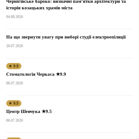
Чернігівське бароко: визначні пам’ятки архітектури та
історія козацьких храмів міста
04.08.2026
На що звернути увагу при виборі студії електроепіляції
20.07.2026
★ 9.9
Стоматологія Черкаса ★9.9
06.07.2026
★ 9.5
Центр Шевчука ★9.5
06.07.2026