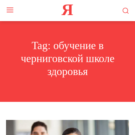
Я
Tag:
обучение в
черниговской школе
здоровья