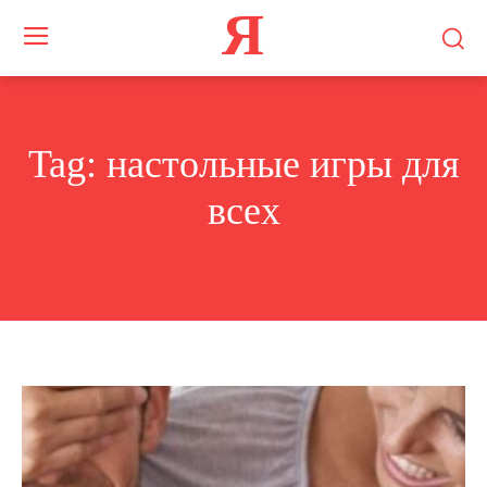
Я
Tag:
настольные игры для
всех