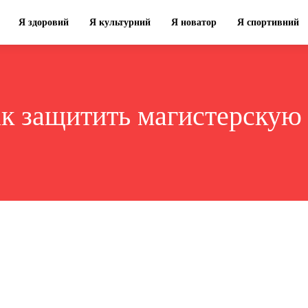
Я здоровий
Я культурний
Я новатор
Я спортивний
ак защитить магистерскую