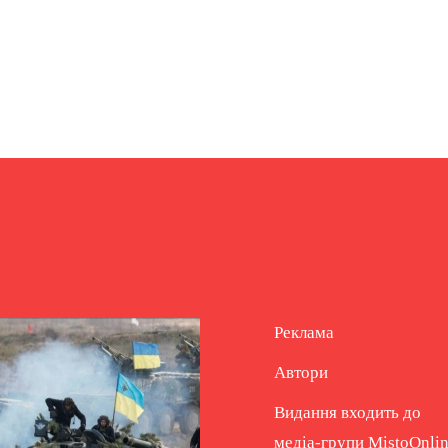
Реклама
Автори
Видання входить до
медіа-групи
MistoOnli