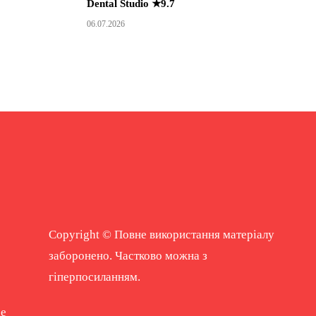
Dental Studio ★9.7
06.07.2026
Copyright © Повне використання матеріалу
заборонено. Частково можна з
гіперпосиланням.
ne