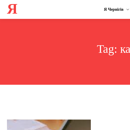
Я
Я Чернігів
Tag:
к