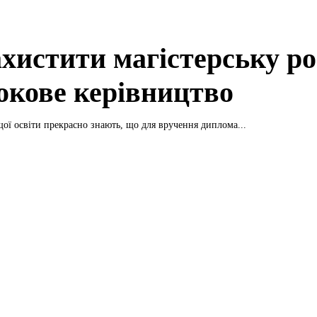
ахистити магістерську ро
окове керівництво
ої освіти прекрасно знають, що для вручення диплома...