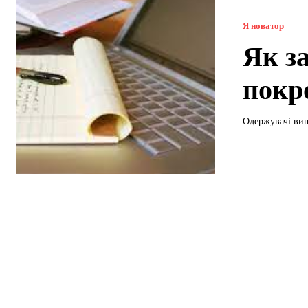
Я новатор
Як з
покр
Одержувачі вищ