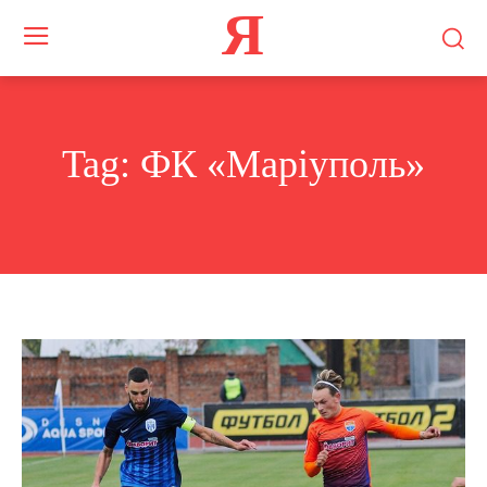
Я
Tag:
ФК «Маріуполь»