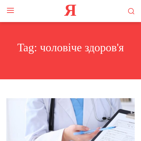
Я
Tag:
чоловіче здоров'я