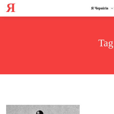
Я
Я Чернігів
Tag