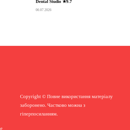
Dental Studio ★9.7
06.07.2026
Copyright © Повне використання матеріалу
заборонено. Частково можна з
гіперпосиланням.
ne