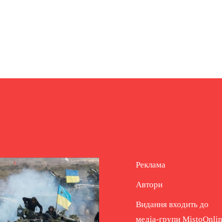
Реклама
Автори
Видання входить до
медіа-групи
MistoOnli