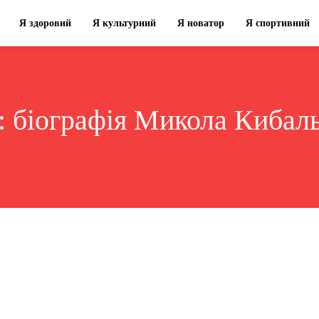
Я здоровий
Я культурний
Я новатор
Я спортивний
:
біографія Микола Кибал