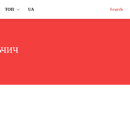
ТОП
UA
Search
ьчич