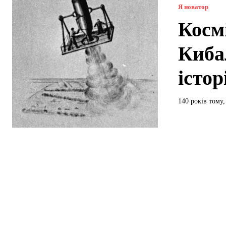
Я новатор
Косм
Киба
істор
140 років тому, 