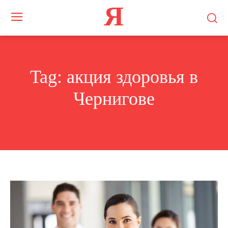
Я
Tag:
акция здоровья в
Чернигове