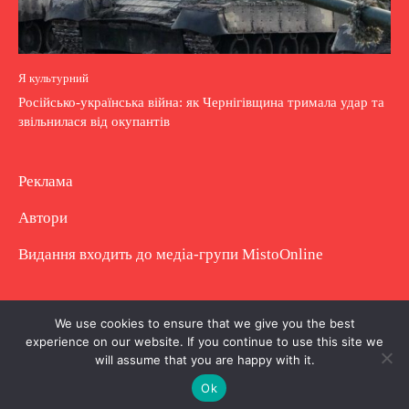
Я культурний
Російсько-українська війна: як Чернігівщина тримала удар та
звільнилася від окупантів
Реклама
Автори
Видання входить до медіа-групи
MistoOnline
Copyright © Повне використання матеріалу
We use cookies to ensure that we give you the best
experience on our website. If you continue to use this site we
заборонено. Частково можна з гіперпосиланням.
will assume that you are happy with it.
Ok
.
.
.