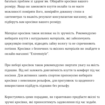
багатьох проблем зі здоров`ям. Обирайте кросівки вашого
розміру. Якщо ви замовляєте взуття онлайн та не маєте
можливості поміряти його, виміряйте довжину стопи в
сантиметрах та вкажіть результат консультантам магазину, які
підберуть вам кросівки вашого розміру.
Матеріал кросівок також впливає на їх зручність. Рекомендуємо
вибирати взуття з натуральних матеріалів, які забезпечують
циркуляцію повітря, відводять зайву вологу та не спричиняють
потіння. Кросівки з безпечних та якісних матеріалів ви знайдете в
онлайн-магазині “Extremstyle”.
При виборі кросівок також рекомендуємо звертати увагу на якість
підошви. Від неї залежить довговічність взуття та комфорт під час
носіння. Для активних занять спортом пропонуємо вибирати
кросівки з невеликим рельєфом, для прогулянок та щоденного
використання підійдуть підошви без рельєфу.
Користуючись цими порадами, ви гарантовано придбаєте якісні та
зручні кросівки, які приноситимуть задоволення під час ходьби.