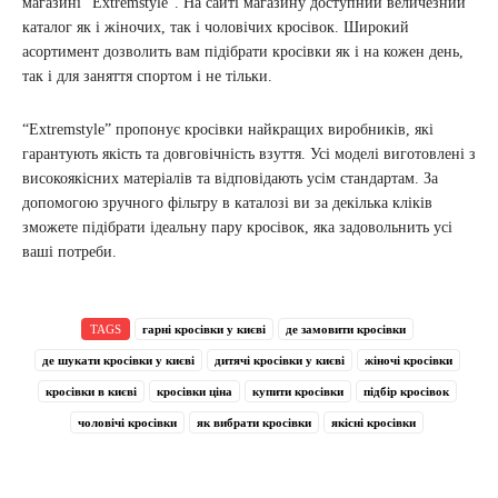
магазині “Extremstyle”. На сайті магазину доступний величезний
каталог як і жіночих, так і чоловічих кросівок. Широкий
асортимент дозволить вам підібрати кросівки як і на кожен день,
так і для заняття спортом і не тільки.
“Extremstyle” пропонує кросівки найкращих виробників, які
гарантують якість та довговічність взуття. Усі моделі виготовлені з
високоякісних матеріалів та відповідають усім стандартам. За
допомогою зручного фільтру в каталозі ви за декілька кліків
зможете підібрати ідеальну пару кросівок, яка задовольнить усі
ваші потреби.
TAGS
гарні кросівки у києві
де замовити кросівки
де шукати кросівки у києві
дитячі кросівки у києві
жіночі кросівки
кросівки в києві
кросівки ціна
купити кросівки
підбір кросівок
чоловічі кросівки
як вибрати кросівки
якісні кросівки