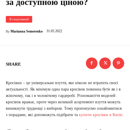
за доступною ціною?
Я спортивний
31.05.2022
Marianna Semerenko
By
SHARE
Кросівки – це універсальне взуття, яке ніколи не втратить своєї
актуальності. Як мінімум одна пара кросівок повинна бути як і в
жіночому, так і в чоловічому гардеробі. Різноманіття моделей
кросівок вражає, проте через великий асортимент взуття можуть
виникнути труднощі з вибором. Тому пропонуємо ознайомитися
з порадами, які допоможуть підібрати та
купити кросівки в Києві
.